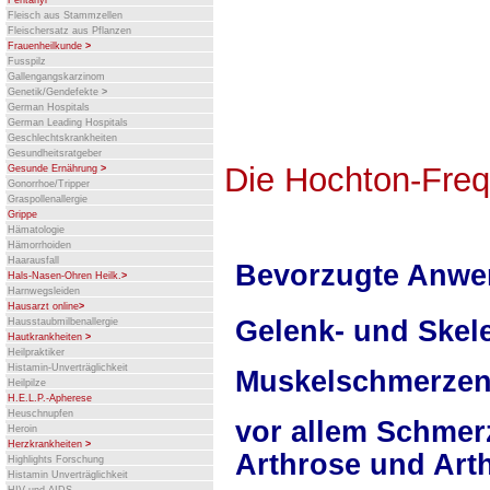
Fentanyl
Fleisch aus Stammzellen
Fleischersatz aus Pflanzen
Frauenheilkunde
>
Fusspilz
Gallengangskarzinom
Genetik/Gendefekte
>
German Hospitals
German Leading Hospitals
Geschlechtskrankheiten
Gesundheitsratgeber
Die Hochton-Fre
Gesunde Ernährung
>
Gonorrhoe/Tripper
Graspollenallergie
Grippe
Hämatologie
Hämorrhoiden
Haarausfall
Bevorzugte Anwe
Hals-Nasen-Ohren Heilk.
>
Harnwegsleiden
Hausarzt online
>
Gelenk- und Skel
Hausstaubmilbenallergie
Hautkrankheiten
>
Heilpraktiker
Histamin-Unverträglichkeit
Muskelschmerze
Heilpilze
H.E.L.P.-Apherese
Heuschnupfen
vor allem Schme
Heroin
Herzkrankheiten
>
Arthrose und Arth
Highlights Forschung
Histamin Unverträglichkeit