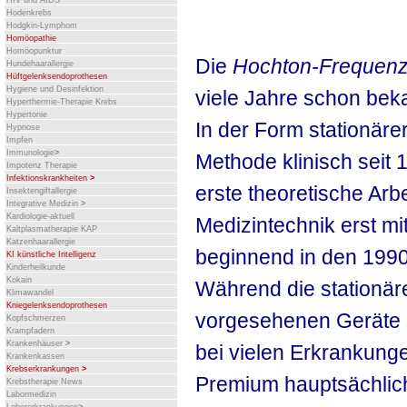
HIV und AIDS
Hodenkrebs
Hodgkin-Lymphom
Homöopathie
Homöopunktur
Die
Hochton-Frequenz
Hundehaarallergie
Hüftgelenksendoprothesen
Hygiene und Desinfektion
viele Jahre schon bek
Hyperthermie-Therapie Krebs
Hypertonie
In der Form stationärer
Hypnose
Impfen
Immunologie
>
Methode klinisch seit
Impotenz Therapie
Infektionskrankheiten
>
erste theoretische Arb
Insektengiftallergie
Integrative Medizin
>
Kardiologie-aktuell
Medizintechnik erst m
Kaltplasmatherapie KAP
Katzenhaarallergie
beginnend in den 1990
KI künstliche Intelligenz
Kinderheilkunde
Kokain
Während die stationäre
Klimawandel
Kniegelenksendoprothesen
vorgesehenen Geräte 
Kopfschmerzen
Krampfadern
Krankenhäuser
>
bei vielen Erkrankun
Krankenkassen
Krebserkrankungen
>
Premium hauptsächlic
Krebstherapie News
Labormedizin