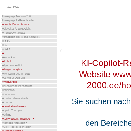
2.1.2026
Homepage Medizin-2000
Homepage LaHave Media
Ärzte in Deutschland
>
Adipositas/Übergewicht
Affenpocken,Mpox
Ästhetisch plastische Chirurgie
ADHS
ALS
ASMR
AIDS
Akupunktur
KI-Copilot-R
Alkohol
Allgemeinmedizin
Allergietherapie
>
Website www
Alternativmedizin heute
Alzheimer-Demenz
Antibabypille
2000.de/ho
Anschlussheilbehandlung
Antibiotika
Apotheken
Arthritis, rheumatoide
Sie suchen nach
Arthrose
Arzneimittel-News
>
Aspirin Therapie
Asthma
Atemwegserkrankungen
>
den Bereich
Atemgas-Analysen
>
Audio Podcasts Medizin