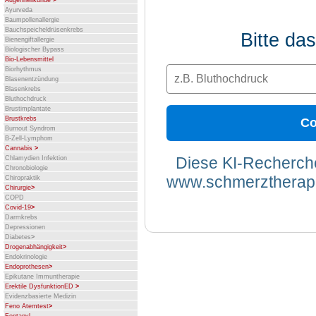
Augenheilkunde
>
Ayurveda
Baumpollenallergie
Bauchspeicheldrüsenkrebs
Bitte d
Bienengiftallergie
Biologischer Bypass
Bio-Lebensmittel
Biorhythmus
Blasenentzündung
Blasenkrebs
Bluthochdruck
Brustimplantate
Brustkrebs
Co
Burnout Syndrom
B-Zell-Lymphom
Cannabis
>
Diese KI-Recherche
Chlamydien Infektion
Chronobiologie
www.schmerztherapi
Chiropraktik
Chirurgie
>
COPD
Covid-19
>
Darmkrebs
Depressionen
Diabetes
>
Drogenabhängigkeit
>
Endokrinologie
Endoprothesen
>
Epikutane Immuntherapie
Erektile DysfunktionED
>
Evidenzbasierte Medizin
Feno Atemtest
>