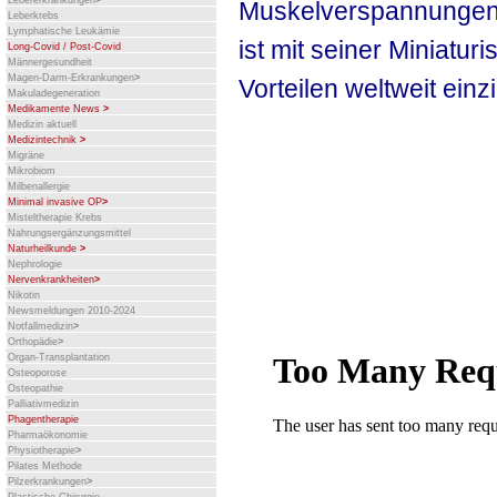
Lebererkrankungen
>
Muskelverspannungen
Leberkrebs
Lymphatische Leukämie
ist mit seiner Miniatu
Long-Covid / Post-Covid
Männergesundheit
Magen-Darm-Erkrankungen
>
Vorteilen weltweit einzi
Makuladegeneration
Medikamente News
>
Medizin aktuell
Medizintechnik
>
Migräne
Mikrobiom
Milbenallergie
Minimal invasive OP
>
Misteltherapie Krebs
Nahrungsergänzungsmittel
Naturheilkunde
>
Nephrologie
Nervenkrankheiten
>
Nikotin
Newsmeldungen 2010-2024
Notfallmedizin
>
Orthopädie
>
Organ-Transplantation
Osteoporose
Osteopathie
Palliativmedizin
Phagentherapie
Pharmaökonomie
Physiotherapie
>
Pilates Methode
Pilzerkrankungen
>