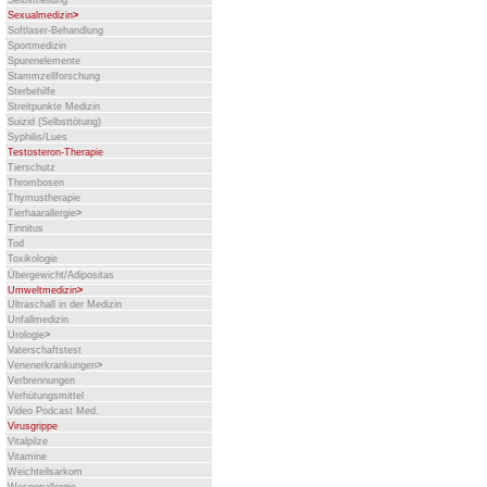
Selbstheilung
Sexualmedizin
>
Softlaser-Behandlung
Sportmedizin
Spurenelemente
Stammzellforschung
Sterbehilfe
Streitpunkte Medizin
Suizid (Selbsttötung)
Syphilis/Lues
Testosteron-Therapie
Tierschutz
Thrombosen
Thymustherapie
Tierhaarallergie
>
Tinnitus
Tod
Toxikologie
Übergewicht/Adipositas
Umweltmedizin
>
Ultraschall in der Medizin
Unfallmedizin
Urologie
>
Vaterschaftstest
Venenerkrankungen
>
Verbrennungen
Verhütungsmittel
Video Podcast Med.
Virusgrippe
Vitalpilze
Vitamine
Weichteilsarkom