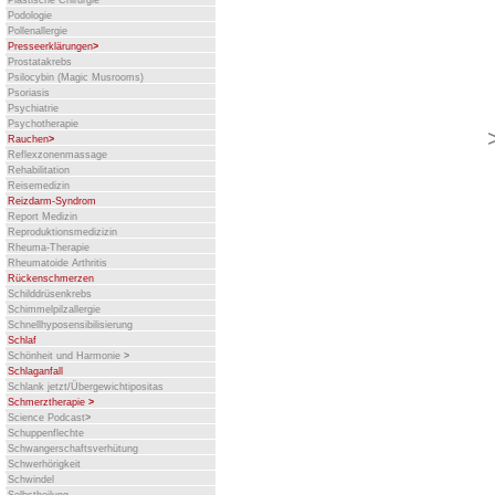
Plastische Chirurgie
Podologie
Pollenallergie
Presseerklärungen
>
Prostatakrebs
Psilocybin (Magic Musrooms)
Psoriasis
Psychiatrie
Psychotherapie
Rauchen
>
Reflexzonenmassage
Rehabilitation
Reisemedizin
Reizdarm-Syndrom
Report Medizin
Reproduktionsmedizizin
Rheuma-Therapie
Rheumatoide Arthritis
Rückenschmerzen
Schilddrüsenkrebs
Schimmelpilzallergie
Schnellhyposensibilisierung
Schlaf
Schönheit und Harmonie
>
Schlaganfall
Schlank jetzt/Übergewichtipositas
Schmerztherapie
>
Science Podcast
>
Schuppenflechte
Schwangerschaftsverhütung
Schwerhörigkeit
Schwindel